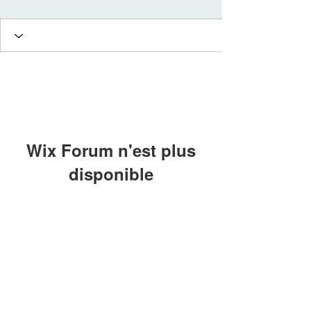
Wix Forum n'est plus
disponible
Cette application a été abandonnée. Si
vous avez besoin d'une application
communautaire, utilisez Wix Groups.
© 2022 Chalmagne Gisou
Massage & Soin pour les femmes:
Prérinatalité
Reconnexion à soi - Energie