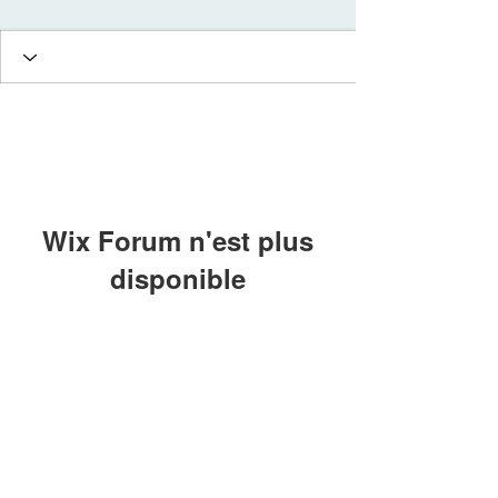
Wix Forum n'est plus
disponible
Cette application a été abandonnée. Si
vous avez besoin d'une application
communautaire, utilisez Wix Groups.
© 2022 Chalmagne Gisou
Massage & Soin pour les femmes:
Prérinatalité
Reconnexion à soi - Energie