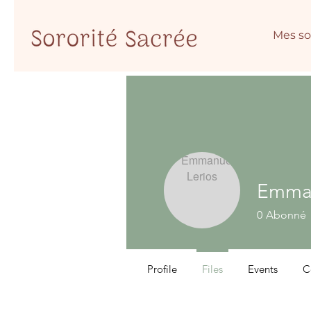
Mes so
Emman
0
Abonné
Profile
Files
Events
C