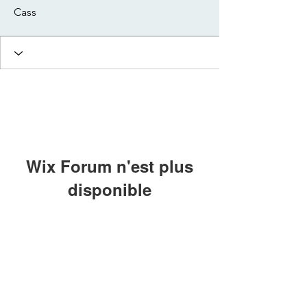
Cass
Wix Forum n'est plus
disponible
Cette application a été abandonnée. Si
vous avez besoin d'une application
communautaire, utilisez Wix Groups.
© 2022 Chalmagne Gisou
Massage & Soin pour les femmes:
Prérinatalité