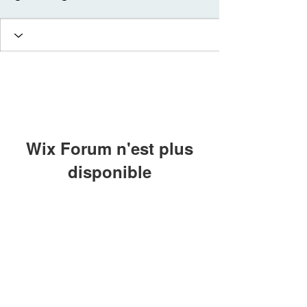
Wix Forum n'est plus
disponible
Cette application a été abandonnée. Si
vous avez besoin d'une application
communautaire, utilisez Wix Groups.
© 2022 Chalmagne Gisou
Massage & Soin pour les femmes:
Prérinatalité
Reconnexion à soi - Energie