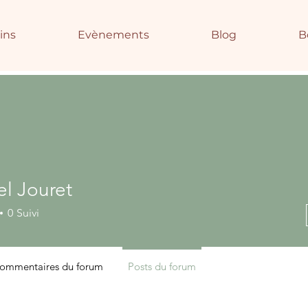
ins
Evènements
Blog
B
el Jouret
0
Suivi
ommentaires du forum
Posts du forum