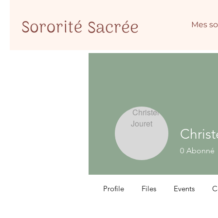
Mes so
Christ
0
Abonné
Profile
Files
Events
C