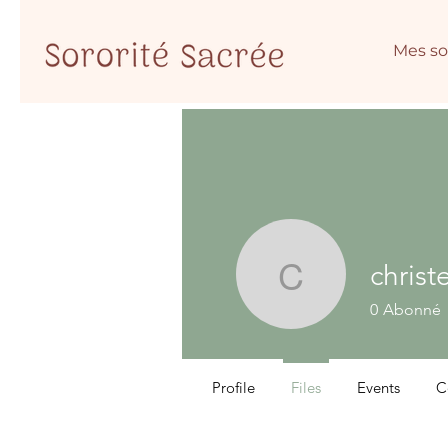
Mes so
christ
christeljo
0
Abonné
Profile
Files
Events
C