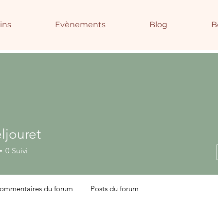
ins
Evènements
Blog
B
eljouret
uret
0
Suivi
ommentaires du forum
Posts du forum