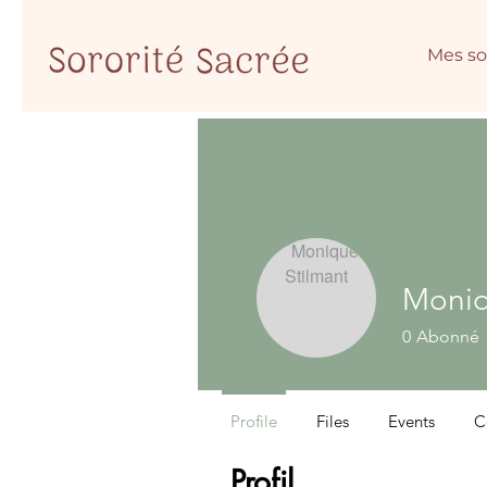
Mes so
Moniq
0
Abonné
Profile
Files
Events
C
Profil