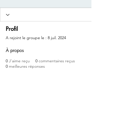
Profil
A rejoint le groupe le : 8 juil. 2024
À propos
0
J'aime reçu
0
commentaires reçus
0
meilleures réponses
© 2022 Chalmagne Gisou
Massage & Soin pour les femmes:
Prérinatalité
Reconnexion à soi - Energie