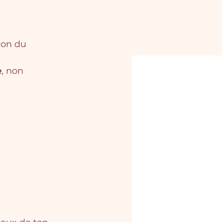
ion du 
e
, non 