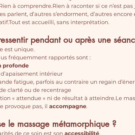
re.Rien à comprendre.Rien à raconter si ce n’est pas 
s parlent, d’autres s’endorment, d’autres encore 
tif.Tout est accueilli, sans interprétation.
essentir pendant ou après une séanc
 est unique.
plus fréquemment rapportés sont :
n profonde
 d’apaisement intérieur
ande fatigue, parfois au contraire un regain d’éne
de clarté ou de recentrage
ction « attendue » ni de résultat à atteindre.Le ma
provoque pas, il 
accompagne
.
sse le massage métamorphique ?
rités de ce soin est son 
accessibilité
.