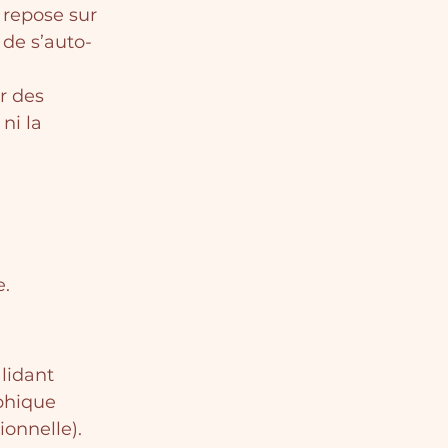
repose sur 
 de s’auto-
r des 
ni la 
e.
lidant 
phique 
onnelle).