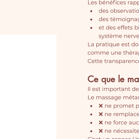
Les bénéfices rapp
des observati
des témoigna
et des effets 
système nerve
La pratique est d
comme une thérap
Cette transparence
Ce que le ma
Il est important de
Le massage méta
❌ ne promet p
❌ ne remplace
❌ ne force au
❌ ne nécessit