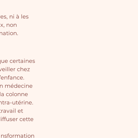
, ni à les 
x, non 
mation.
que certaines 
eiller chez 
’enfance.
en médecine 
 la colonne 
intra-utérine.
ravail et 
ffuser cette 
ransformation 