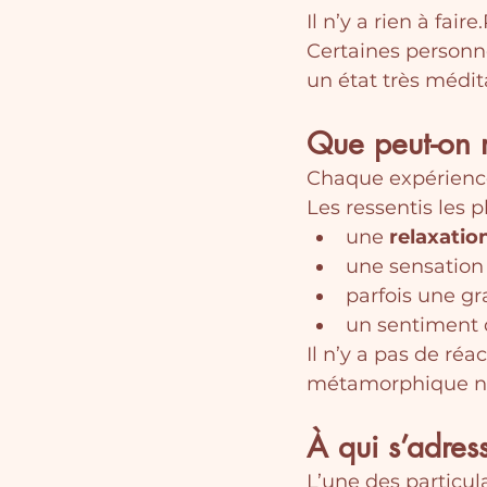
Il n’y a rien à fai
Certaines personne
un état très médita
Que peut-on r
Chaque expérience
Les ressentis les 
une 
relaxatio
une sensation
parfois une gr
un sentiment 
Il n’y a pas de réa
métamorphique ne 
À qui s’adre
L’une des particula