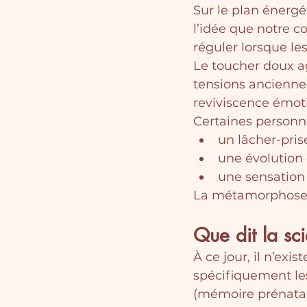
Sur le plan énerg
l’idée que notre c
réguler lorsque le
Le toucher doux a
tensions anciennes,
reviviscence émot
Certaines personne
un lâcher-pris
une évolution 
une sensation 
La métamorphose n
Que dit la sc
À ce jour, il n’ex
spécifiquement l
(mémoire prénatale