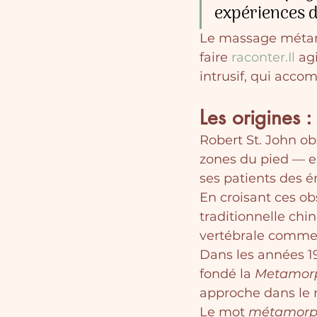
expériences d
Le massage métamo
faire 
raconter.Il
 ag
intrusif, qui acco
Les origines :
Robert St. John obs
zones du pied — en
ses patients des é
En croisant ces o
traditionnelle chin
vertébrale comme
Dans les années 19
fondé la 
Metamorp
approche dans le
Le mot 
métamorp