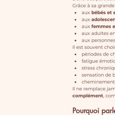
Grâce à sa grande 
aux 
bébés et 
aux 
adolesce
aux 
femmes e
aux adultes en
aux personnes 
Il est souvent chois
périodes de c
fatigue émoti
stress chroni
sensation de 
cheminement p
Il ne remplace jam
complément
, co
Pourquoi parl