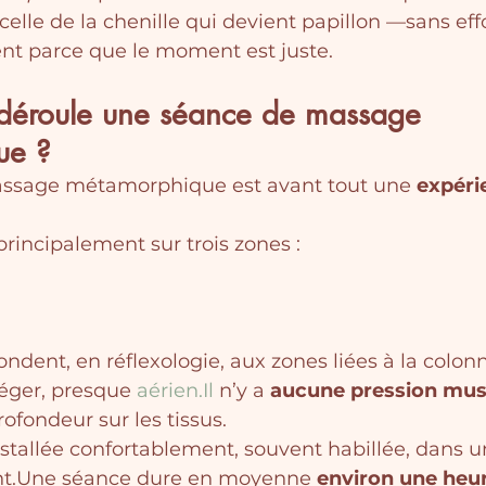
elle de la chenille qui devient papillon —sans effo
nt parce que le moment est juste.
éroule une séance de massage 
ue ?
ssage métamorphique est avant tout une 
expéri
principalement sur trois zones :
ndent, en réflexologie, aux zones liées à la colonn
léger, presque 
aérien.Il
 n’y a 
aucune pression mus
ofondeur sur les tissus.
stallée confortablement, souvent habillée, dans u
nt.Une séance dure en moyenne 
environ une heu