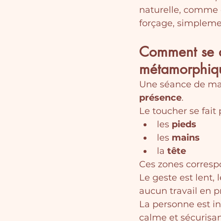
naturelle, comme c
forçage, simpleme
Comment se d
métamorphiq
Une séance de ma
présence
.
Le toucher se fait 
les 
pieds
les 
mains
la 
tête
Ces zones correspo
Le geste est lent, 
aucun travail en pr
La personne est in
calme et sécurisa