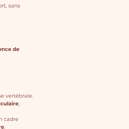
rt, sans 
ence de 
e vertébrale.
culaire
, 
n cadre 
re
.