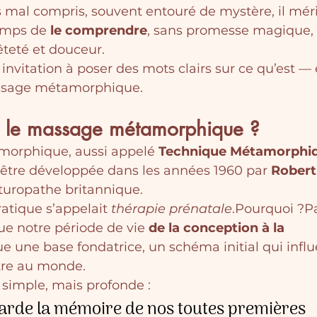
 mal compris, souvent entouré de mystère, il méri
emps de 
le comprendre
, sans promesse magique, 
êteté et douceur.
 invitation à poser des mots clairs sur ce qu’est — 
assage métamorphique.
e le massage métamorphique ?
orphique, aussi appelé 
Technique Métamorphi
être développée dans les années 1960 par 
Robert
turopathe britannique.
ratique s’appelait 
thérapie prénatale
.Pourquoi ?Pa
ue notre période de vie 
de la conception à la 
ue une base fondatrice, un schéma initial qui infl
tre au monde.
t simple, mais profonde :
arde la mémoire de nos toutes premières 