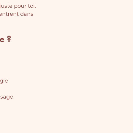
juste pour toi.
entrent dans 
e ?
rgie
ssage 