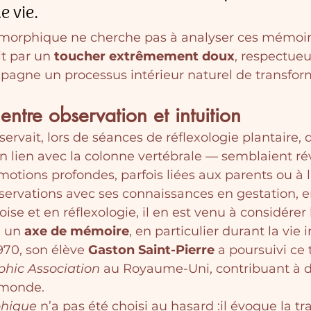
e vie.
rphique ne cherche pas à analyser ces mémoires
it par un 
toucher extrêmement doux
, respectueu
mpagne un processus intérieur naturel de transfor
 entre observation et intuition
ervait, lors de séances de réflexologie plantaire, 
 lien avec la colonne vertébrale — semblaient rév
motions profondes, parfois liées aux parents ou à l
bservations avec ses connaissances en gestation, 
oise et en réflexologie, il en est venu à considérer
 un 
axe de mémoire
, en particulier durant la vie 
70, son élève 
Gaston Saint-Pierre
 a poursuivi ce t
hic Association
 au Royaume-Uni, contribuant à di
 monde.
hique
 n’a pas été choisi au hasard :il évoque la t