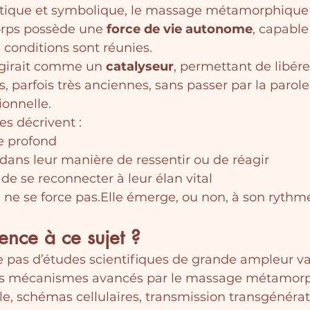
étique et symbolique, le massage métamorphique 
orps possède une 
force de vie autonome
, capable
s conditions sont réunies.
girait comme un 
catalyseur
, permettant de libére
 parfois très anciennes, sans passer par la parole 
ionnelle.
s décrivent :
e profond
dans leur manière de ressentir ou de réagir
de se reconnecter à leur élan vital
e se force pas.Elle émerge, ou non, à son rythm
ience à ce sujet ?
iste pas d’études scientifiques de grande ampleur va
es mécanismes avancés par le massage métamor
, schémas cellulaires, transmission transgénérati