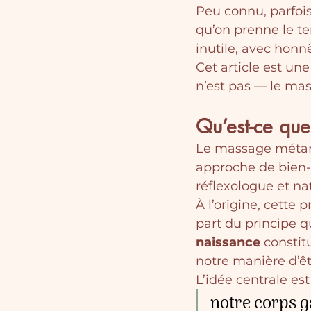
Peu connu, parfois
qu’on prenne le t
inutile, avec honn
Cet article est une
n’est pas — le m
Qu’est-ce qu
Le massage métam
approche de bien-
réflexologue et na
À l’origine, cette p
part du principe q
naissance
 constit
notre manière d’ê
L’idée centrale es
notre corps g