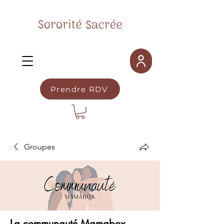
Prendre RDV
Groupes
La communauté Mamabox