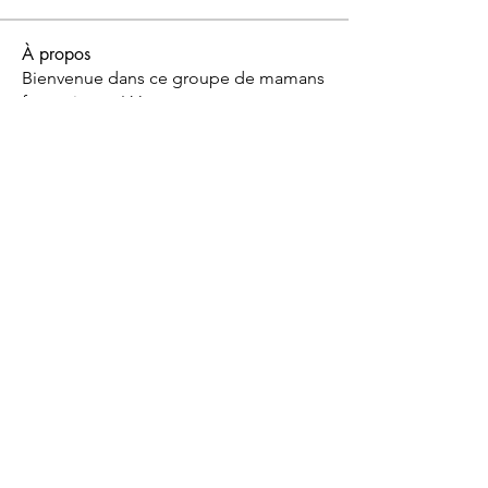
À propos
Bienvenue dans ce groupe de mamans
fantastiques ! Vous pouve
...
Lire plus
© 2022 Chalmagne Gisou
Massage & Soin pour les femmes:
Prérinatalité
Reconnexion à soi - Energie
Féminine
Houdeng-Goegnies (La Louvière)
Belgique