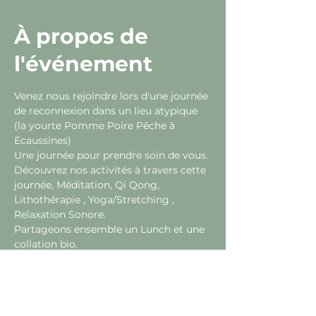
À propos de
l'événement
Venez nous rejoindre lors d'une journée 
de reconnexion dans un lieu atypique 
(la yourte Pomme Poire Pêche à 
Ecaussines)
Une journée pour prendre soin de vous.
Découvrez nos activités à travers cette 
journée, Méditation, Qi Qong, 
Lithothérapie , Yoga/Stretching , 
Relaxation Sonore.
Partageons ensemble un Lunch et une 
collation bio.
Je vous propose un atelier intuitif pour 
fabriquer votre bracelet en pierres 
naturelles, des conseils d'entretient, 
explication sur les pierres...