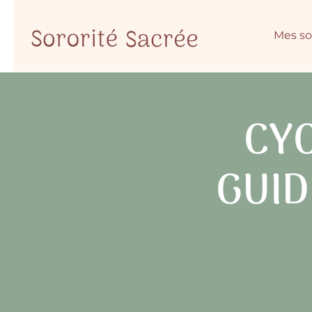
Mes so
CYC
GUID