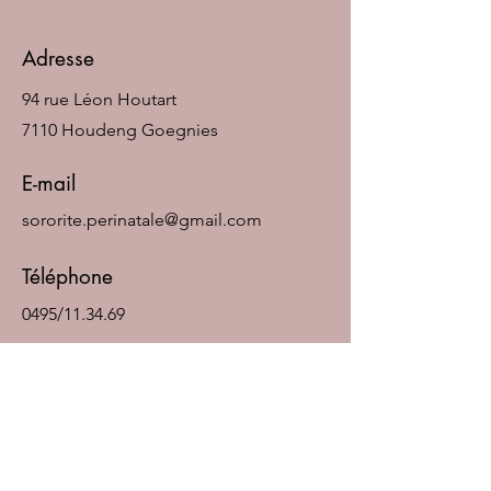
Adresse
94 rue Léon Houtart
7110 Houdeng Goegnies
E-mail
sororite.perinatale@gmail.com
​Téléphone
0495/11.34.69
Réseaux sociaux